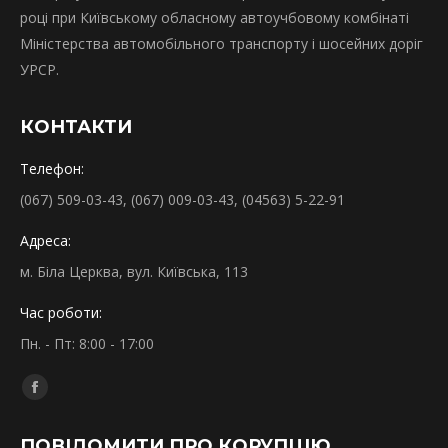
році при Київському обласному автоучбовому комбінаті
Міністерства автомобільного транспорту і шосейних доріг
УРСР.
КОНТАКТИ
Телефон:
(067) 509-03-43, (067) 009-03-43, (04563) 5-22-91
Адреса:
м. Біла Церква, вул. Київська, 113
Час роботи:
Пн. - Пт: 8:00 - 17:00
Find us on:
Facebook
page
ПОВІДОМИТИ ПРО КОРУПЦІЮ