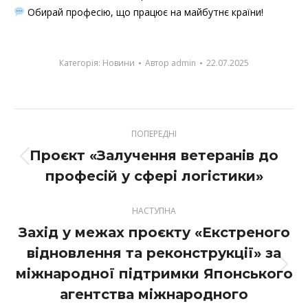
Обирай професію, що працює на майбутнє країни!
Категорія:
Новини
Автор
admin
22.07.2025
Post
ПОПЕРЕДНІ
navigation
Проєкт «Залучення ветеранів до
Previous
професій у сфері логістики»
post:
НАСТУПНА
Захід у межах проєкту «Екстреного
відновлення та реконструкції» за
міжнародної підтримки Японського
Next
post:
агентства міжнародного