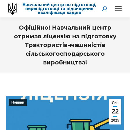
Search:
Офіційно! Навчальний центр
отримав ліцензію на підготовку
Трактористів-машиністів
сільськогосподарського
виробництва!
You are here:
Новини
Лип
22
2025