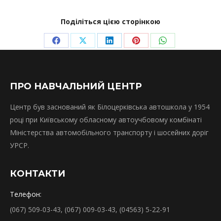
Поділіться цією сторінкою
Share
Share
Share
Share
Share
on
on
on
on
on
Facebook
X
LinkedIn
Pinterest
WhatsApp
ПРО НАВЧАЛЬНИЙ ЦЕНТР
Центр був заснований як Білоцерківська автошкола у 1954
році при Київському обласному автоучбовому комбінаті
Міністерства автомобільного транспорту і шосейних доріг
УРСР.
КОНТАКТИ
Телефон:
(067) 509-03-43, (067) 009-03-43, (04563) 5-22-91