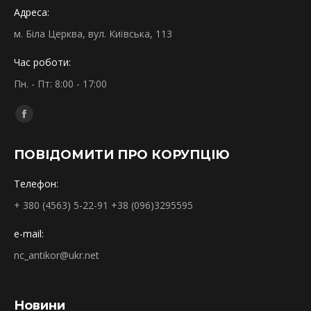
Адреса:
м. Біла Церква, вул. Київська, 113
Час роботи:
Пн. - Пт: 8:00 - 17:00
Find us on:
Facebook
page
ПОВІДОМИТИ ПРО КОРУПЦІЮ
opens
in
Телефон:
new
+ 380 (4563) 5-22-91 +38 (096)3295595
window
e-mail:
nc_antikor@ukr.net
Новини