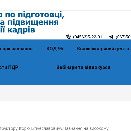
(04563)5-22-91
(067)50
горії навчання
КОД 95
Кваліфікаційний центр
сти ПДР
Вебінари та відеокурси
структору Ігорю В’ячеславовичу.Навчання на високому