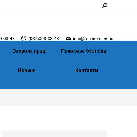
Search:
9-03-43
(067)009-03-43
info@n-centr.com.ua
Охорона праці
Пожежна безпека
Новини
Контакти
You are here:
Головна
Testimonials
Людмила