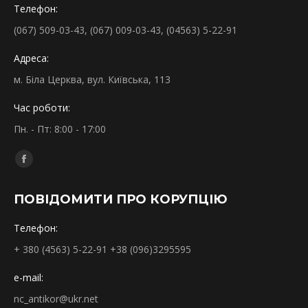
Телефон:
(067) 509-03-43, (067) 009-03-43, (04563) 5-22-91
Адреса:
м. Біла Церква, вул. Київська, 113
Час роботи:
Пн. - Пт: 8:00 - 17:00
Find us on:
Facebook
page
ПОВІДОМИТИ ПРО КОРУПЦІЮ
opens
in
Телефон:
new
+ 380 (4563) 5-22-91 +38 (096)3295595
window
e-mail:
nc_antikor@ukr.net