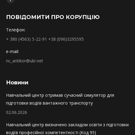
Facebook
page
ПОВІДОМИТИ ПРО КОРУПЦІЮ
opens
in
Телефон:
new
+ 380 (4563) 5-22-91 +38 (096)3295595
window
e-mail:
nc_antikor@ukr.net
Новини
Навчальний центр отримав сучасний симулятор для
підготовки водіїв вантажного транспорту
02.06.2026
Навчальний центр визначено закладом освіти з підготовки
водіїв професійної компетентності (Код 95)