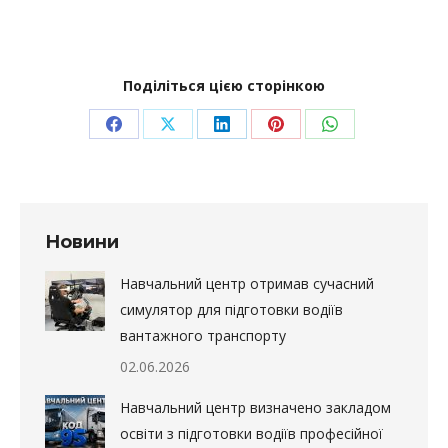
Поділіться цією сторінкою
Share
Share
Share
Share
Share
on
on
on
on
on
Facebook
X
LinkedIn
Pinterest
WhatsApp
Новини
Навчальний центр отримав сучасний
симулятор для підготовки водіїв
вантажного транспорту
02.06.2026
Навчальний центр визначено закладом
освіти з підготовки водіїв професійної