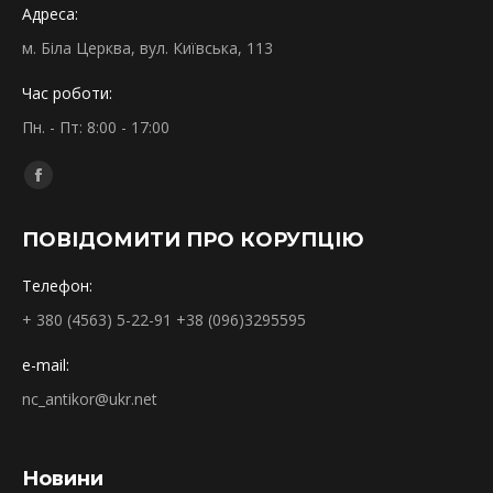
Адреса:
м. Біла Церква, вул. Київська, 113
Час роботи:
Пн. - Пт: 8:00 - 17:00
Find us on:
Facebook
page
ПОВІДОМИТИ ПРО КОРУПЦІЮ
opens
in
Телефон:
new
+ 380 (4563) 5-22-91 +38 (096)3295595
window
e-mail:
nc_antikor@ukr.net
Новини