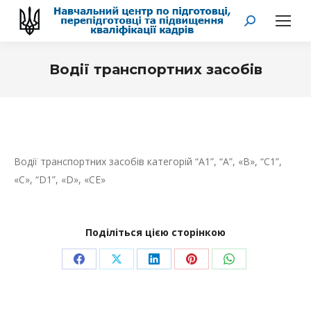
Search:
Водії транспортних засобів
You are here:
Водії транспортних засобів категорій “A1”, “A”, «B», “C1”,
«C», “D1”, «D», «CE»
Поділіться цією сторінкою
Share
Share
Share
Share
Share
on
on
on
on
on
Facebook
X
LinkedIn
Pinterest
WhatsApp