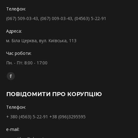
Телефон:
(067) 509-03-43, (067) 009-03-43, (04563) 5-22-91
Адреса:
м. Біла Церква, вул. Київська, 113
Час роботи:
Пн. - Пт: 8:00 - 17:00
Find us on:
Facebook
page
ПОВІДОМИТИ ПРО КОРУПЦІЮ
opens
in
Телефон:
new
+ 380 (4563) 5-22-91 +38 (096)3295595
window
e-mail: